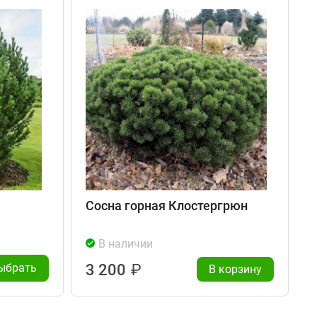
Сосна горная Клостергрюн
В наличии
ыбрать
3 200
₽
В корзину