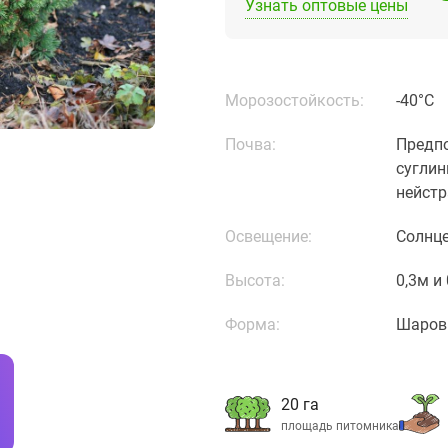
Узнать оптовые цены
Морозостойкость:
-40°C
Почва:
Предпо
суглин
нейст
Освещение:
Солнц
Высота:
0,3м и
Форма:
Шаров
20 га
площадь питомника