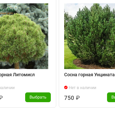
орная Литомисл
Сосна горная Унцината
наличии
Нет в наличии
₽
Выбрать
750
₽
В