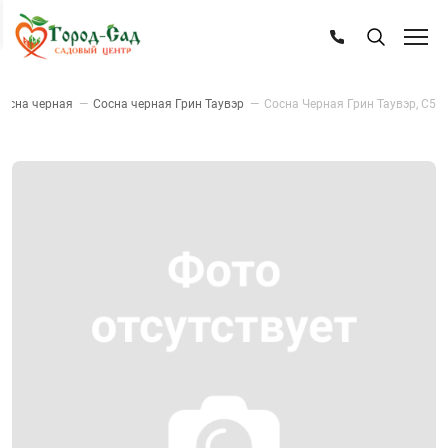
Сосна черная
—
Сосна черная Грин Таувэр
—
Сосна Черная Грин Таувэр, С5