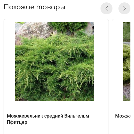
Похожие товары
Можжевельник средний Вильгельм
Можжеве
Пфитцер