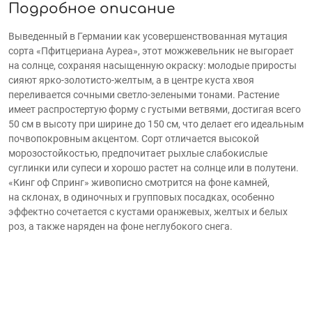
Подробное описание
Выведенный в Германии как усовершенствованная мутация
сорта «Пфитцериана Ауреа», этот можжевельник не выгорает
на солнце, сохраняя насыщенную окраску: молодые приросты
сияют ярко-золотисто-желтым, а в центре куста хвоя
переливается сочными светло-зелеными тонами. Растение
имеет распростертую форму с густыми ветвями, достигая всего
50 см в высоту при ширине до 150 см, что делает его идеальным
почвопокровным акцентом. Сорт отличается высокой
морозостойкостью, предпочитает рыхлые слабокислые
суглинки или супеси и хорошо растет на солнце или в полутени.
«Кинг оф Спринг» живописно смотрится на фоне камней,
на склонах, в одиночных и групповых посадках, особенно
эффектно сочетается с кустами оранжевых, желтых и белых
роз, а также наряден на фоне неглубокого снега.