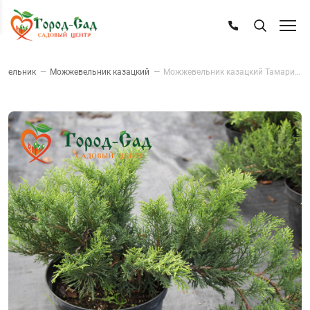
евельник
—
Можжевельник казацкий
—
Можжевельник казацкий Тамарисцифолия