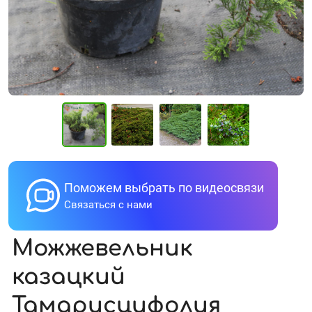
Поможем выбрать по видеосвязи
Связаться с нами
Можжевельник
казацкий
Тамарисцифолия