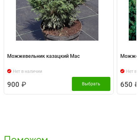
Можжевельник казацкий Мас
Можжеве
Нет в наличии
Нет в 
900
₽
650
₽
Выбрать
Поможем