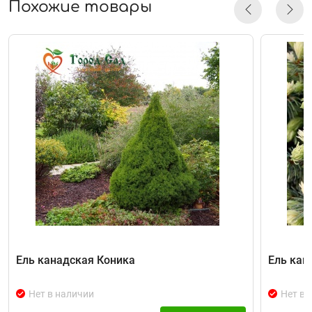
Похожие товары
Ель канадская Коника
Ель кан
Нет в наличии
Нет в 