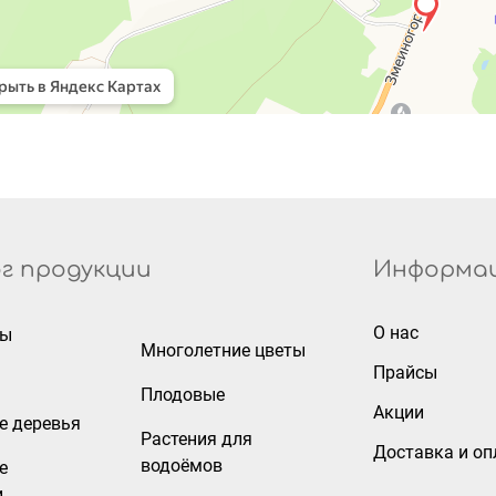
г продукции
Информа
О нас
ры
Многолетние цветы
Прайсы
Плодовые
Акции
е деревья
Растения для
Доставка и оп
водоёмов
е
и