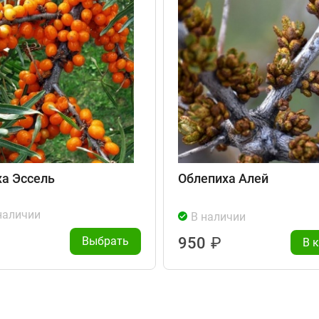
а Эссель
Облепиха Алей
наличии
В наличии
Выбрать
950
₽
В 