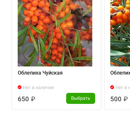
Облепиха Чуйская
Облепих
Нет в наличии
Нет в 
650
₽
Выбрать
500
₽