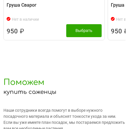
Груша Сварог
Груша П
Нет в наличии
Нет в 
950
₽
950
₽
Выбрать
Поможем
купить саженцы
Наши сотрудники всегда помогут в выборе нужного
посадочного материала и объяснят тонкости ухода за ним.
Если вы уже имеете план посадок, мы постараемся предложить
вам все необходимые растения.