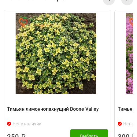
Тимьян лимоннопахнущий Doone Valley
Тимьян 
Нет в наличии
Нет в 
250
₽
300
₽
Выбрать