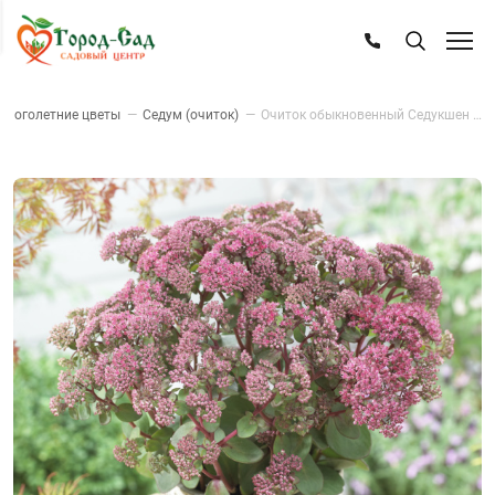
Многолетние цветы
—
Седум (очиток)
—
Очиток обыкновенный Седукшен Розовая страсть