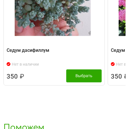
Седум дасифиллум
Седум 
Нет в наличии
Нет в 
350
₽
350
₽
Выбрать
Поможем