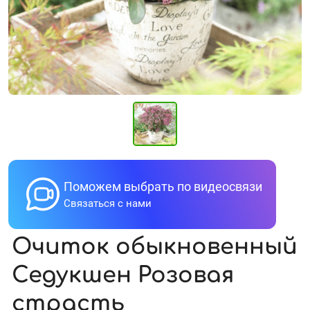
Поможем выбрать по видеосвязи
Связаться с нами
Очиток обыкновенный
Седукшен Розовая
страсть