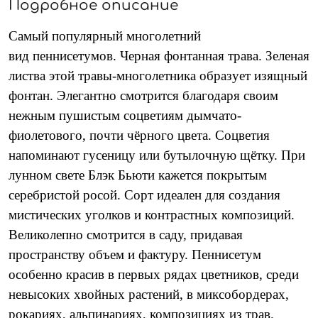
Подробное описание
Самый популярный многолетний
вид пеннисетумов.
Черная фонтанная трава. Зеленая
листва этой травы-многолетника образует изящный
фонтан.
Э
легантно смотрится благодаря своим
нежным пушистым соцветиям дымчато-
фиолетового, почти чёрного цвета. Соцветия
напоминают гусеницу или бутылочную щётку.
При
лунном свете Блэк Бьюти кажется покрытым
серебристой росой. Сорт идеален для создания
мистических уголков и контрастных композиций.
Великолепно смотрится в саду, придавая
пространству объем и фактуру. Пеннисетум
особенно красив в первых рядах цветников, среди
невысоких хвойных растений, в миксобордерах,
рокариях, альпинариях, композициях из трав.