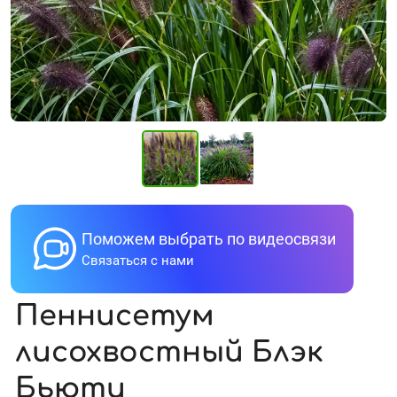
Поможем выбрать по видеосвязи
Связаться с нами
Пеннисетум
лисохвостный Блэк
Бьюти