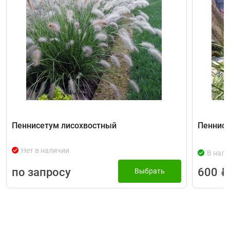
Пеннисетум лисохвостный
Пеннисе
Нет в наличии
В нали
по запросу
600
₽
Выбрать