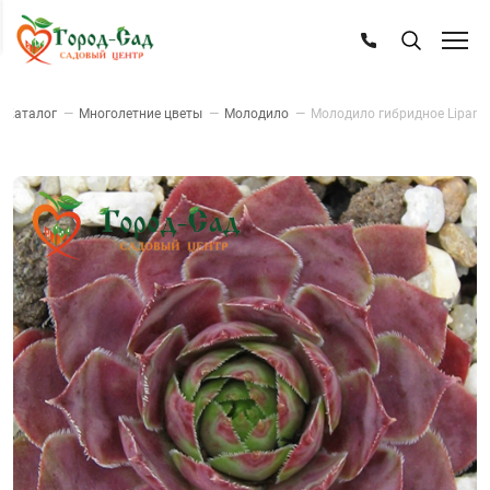
Каталог
—
Многолетние цветы
—
Молодило
—
Молодило гибридное Lipar