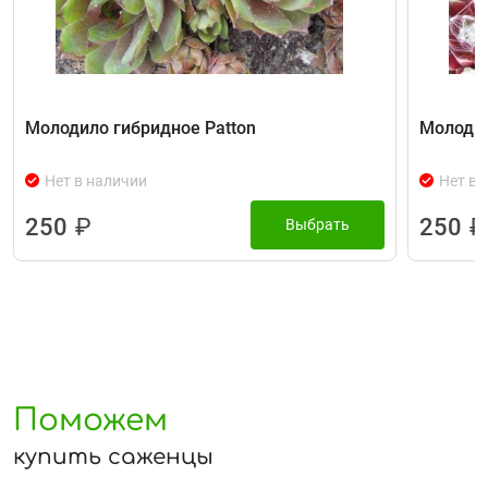
Молодило гибридное Patton
Молодил
Нет в наличии
Нет в 
250
₽
250
₽
Выбрать
Поможем
купить саженцы