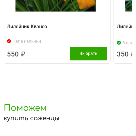
Лилейник Квансо
Лилейни
Нет в наличии
В нали
550
₽
350
₽
Выбрать
Поможем
купить саженцы