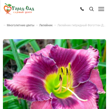
ог
—
Многолетние цветы
—
Лилейник
—
Лилейник гибридный Фоготтен Дримс