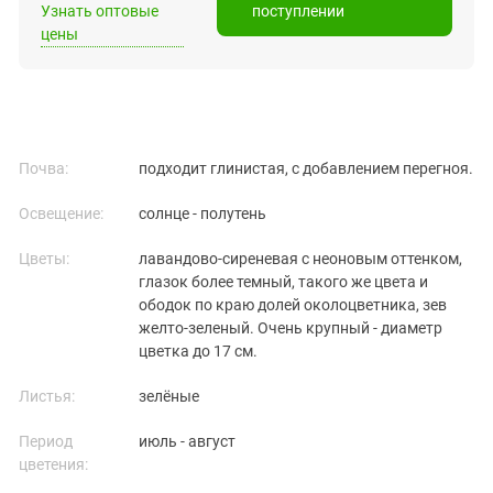
Узнать оптовые
поступлении
цены
Почва:
подходит глинистая, с добавлением перегноя.
Освещение:
солнце - полутень
Цветы:
лавандово-сиреневая с неоновым оттенком,
глазок более темный, такого же цвета и
ободок по краю долей околоцветника, зев
желто-зеленый. Очень крупный - диаметр
цветка до 17 см.
Листья:
зелёные
Период
июль - август
цветения: