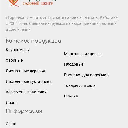
«Город-сад» — питомник и сеть садовых центров. Работаем
с 2004 года. Специализируемся на выращивании растений
и озеленении
Каталог продукции
Крупномеры
Многолетние цветы
Хвойные
Плодовые
Лиственные деревья
Растения для водоёмов
Лиственные кустарники
Товары для сада
Вересковые растения
Семена
Лианы
Информация
О нас