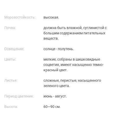
Морозостойкость:
высокая.
Почва:
должна быть влажной, суглинистой с
большим содержанием питательных
веществ.
Освещение:
солнце - полутень.
Цветы:
мелкие, собраны в шишковидные
соцветия, имеют насыщенно темно-
красный цвет.
Листья:
сложные, перистые, насыщенного
зеленого цвета.
Период цветения:
июнь - август.
Высота:
60—90 см.