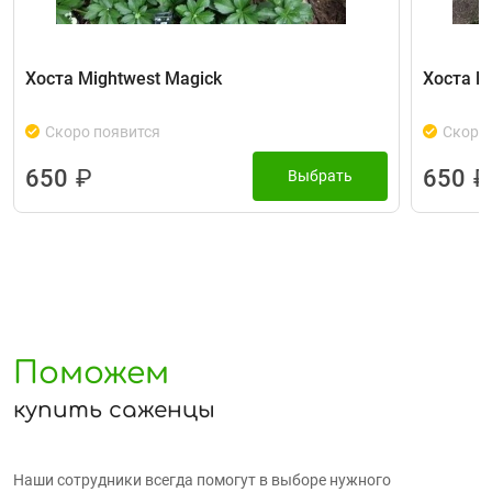
Хоста Mightwest Magick
Хоста Fi
Скоро появится
Скоро 
650
₽
650
₽
Выбрать
Поможем
купить саженцы
Наши сотрудники всегда помогут в выборе нужного