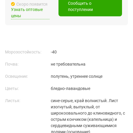
Сообщить о
Скоро появится
Узнать оптовые
поступлении
цены
Морозостойкость:
-40
Почва:
не требовательна
Освещение:
полутень, утреннее солнце
Цветы:
бледно-лавандовые
Листья:
сине-серые, край волнистый. Лист
изогнутый, выпуклый, от
широкоовального до клиновидного, с
острым кончиком (капельница) и
сердцевидными суживающимися
долями (основание)