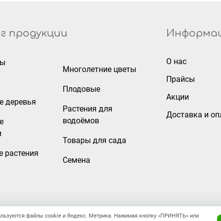
г продукции
Информа
О нас
ры
Многолетние цветы
Прайсы
Плодовые
Акции
е деревья
Растения для
Доставка и оп
водоёмов
е
и
Товары для сада
е растения
Семена
ользуются файлы cookie и Яндекс. Метрика. Нажимая кнопку «ПРИНЯТЬ» или
Правовая информация