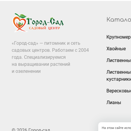
Катало
Крупноме
«Город-сад» — питомник и сеть
Хвойные
садовых центров. Работаем с 2004
года. Специализируемся
Лиственны
на выращивании растений
и озеленении
Лиственны
кустарник
Вересковы
Лианы
На этом сайте исп
© 2026 Город-сад