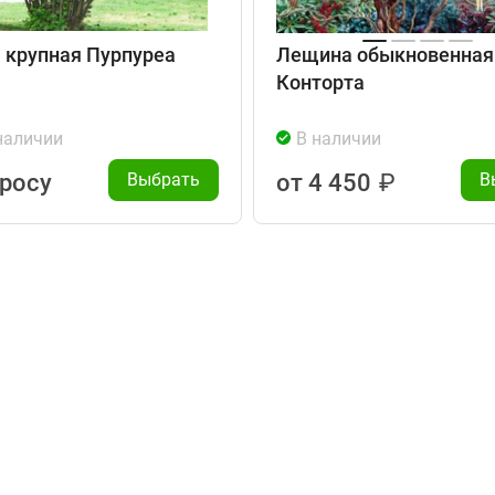
 крупная Пурпуреа
Лещина обыкновенная
Конторта
наличии
В наличии
просу
Выбрать
от 4 450
₽
В