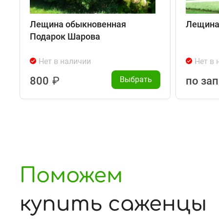
Лещина обыкновенная
Лещина
Подарок Шарова
Нет в наличии
Нет в 
800
₽
Выбрать
по за
Поможем
купить саженцы