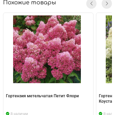
Похожие товары
Гортензия метельчатая Петит Флори
Гортенз
Коустар
В наличии
В нали