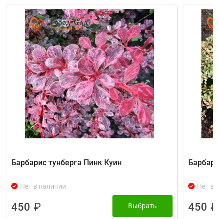
Барбарис тунберга Пинк Куин
Барбари
Нет в наличии
Нет в 
450
₽
450
₽
Выбрать