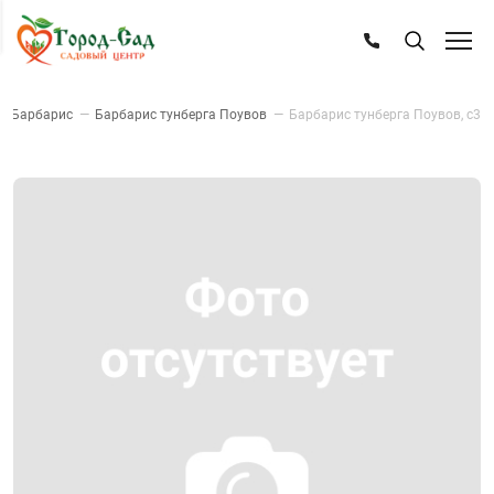
—
Барбарис
—
Барбарис тунберга Поувов
—
Барбарис тунберга Поувов, с3