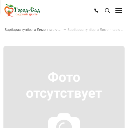
—
Барбарис тунберга Лимончелло Бейлерин
—
Барбарис тунберга Лимончелло Бейлерин