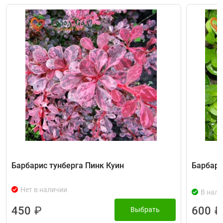
Барбарис тунберга Пинк Куин
Барбари
Нет в наличии
В нали
450
₽
600
₽
Выбрать