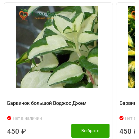
Барвинок большой Воджос Джем
Барвин
Нет в наличии
Нет в 
450
₽
450
₽
Выбрать